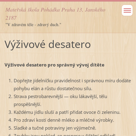
Mateřská škola Pohádka Praha 13, Janského
2187
"V zdravém těle - zdravý duch."
Výživové desatero
Výživové desatero pro správný vývoj dítěte
Dopřejte jídelníčku pravidelnost i správnou míru dodáte
pohybu elán a růstu dostatečnou sílu.
Strava pestrobarevnější — oku lákavější, tělu
prospěšnější.
Každému jídlu sluší a patří přidat ovoce či zeleninu.
Pro zdraví kostí denně mléko a mléčné výrobky.
Sladké a tučné potraviny jen výjimečně.
Zoubky jsou poklad, co nesnese v čištění odklad!