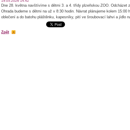
19.05.2026 14:42
Dne 28. května navštívíme s dětmi 3. a 4. třídy plzeňskou ZOO. Odcházet 
Ohrada
budeme s dětmi na už v 8:30 hodin. Návrat plánujeme kolem 15:00 ho
oblečení a do batohu pláštěnku, kapesníky, pití ve šroubovací lahvi a jídlo n
Zpět