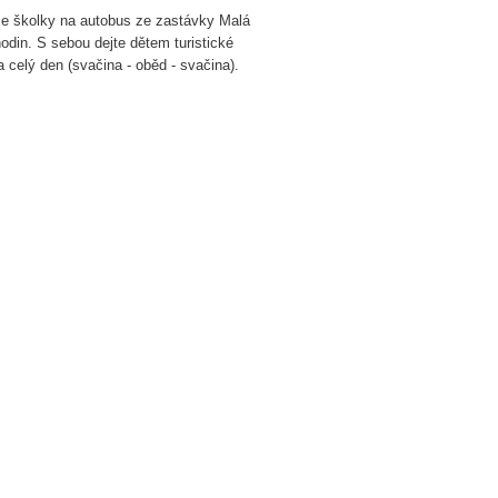
ze školky na autobus ze
zastávky Malá
din. S sebou dejte dětem turistické
a celý den (svačina - oběd - svačina).