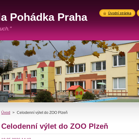
la Pohádka Praha
Úvodní stránka
 2187
uch."
Úvod
>
Celodenní výlet do ZOO Plzeň
Celodenní výlet do ZOO Plzeň